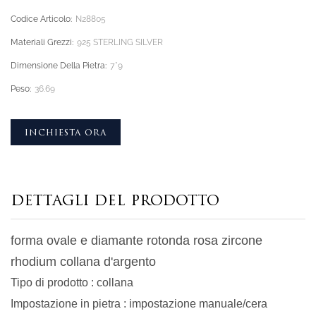
Codice Articolo:
N28805
Materiali Grezzi:
925 STERLING SILVER
Dimensione Della Pietra:
7*9
Peso:
36.69
INCHIESTA ORA
DETTAGLI DEL PRODOTTO
forma ovale e diamante rotonda rosa zircone
rhodium collana d'argento
Tipo di prodotto
:
collana
Impostazione in pietra
: impostazione manuale/cera