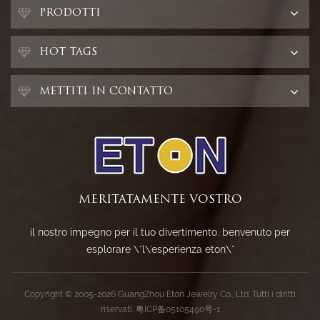
PRODOTTI
HOT TAGS
METTITI IN CONTATTO
MERITATAMENTE VOSTRO
il nostro impegno per il tuo divertimento. benvenuto per
esplorare \"l\'esperienza eton\"
Copyright © 2005-2026 GuangZhou Eton Jewelry Co., Ltd. Tutti i diritti
riservati.
粤ICP备05105490号-1