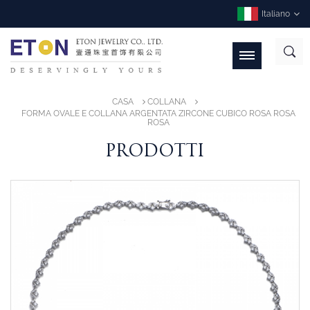
Italiano
CASA
COLLANA
FORMA OVALE E COLLANA ARGENTATA ZIRCONE CUBICO ROSA ROSA
ROSA
PRODOTTI