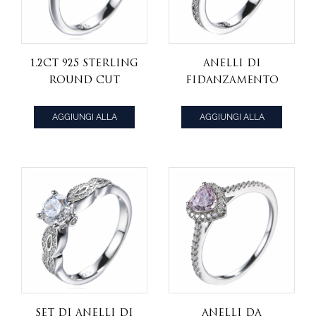
1.2CT 925 Sterling
Anelli di
Round Cut
fidanzamento
Solitaire Cubic
rotondi bianchi
Zirconia CZ Fede
Cz in argento
AGGIUNGI ALLA
AGGIUNGI ALLA
nuziale
sterling 925
CITAZIONE
CITAZIONE
Set di anelli di
Anelli da