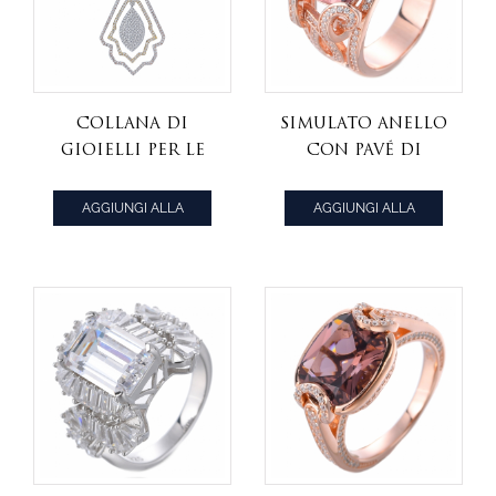
collana di
simulato anello
gioielli per le
con pavé di
donne 2 tono
cuscino in
placcato
argento
AGGIUNGI ALLA
AGGIUNGI ALLA
frizzante
sterling rosa
CITAZIONE
CITAZIONE
esagonale
morganite
diamante
collana