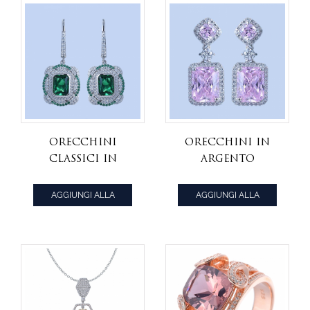
Orecchini
Orecchini in
classici in
argento
argento
sterling 925 con
sterling 925 con
diamante rosa
AGGIUNGI ALLA
AGGIUNGI ALLA
verde chiaro
brillante cz
CITAZIONE
CITAZIONE
nano / diamante
rosa cz