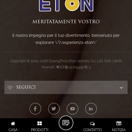
MERITATAMENTE VOSTRO
il nostro impegno per il tuo divertimento. benvenuto per
esplorare \"l\'esperienza eton\"
Copyright © 2005-2026 GuangZhou Eton Jewelry Co., Ltd. Tutti i diritti
riservati.
粤ICP备05105490号-1
SEGUICI
CASA
PRODOTTI
CONTATTO
NOTIZIA