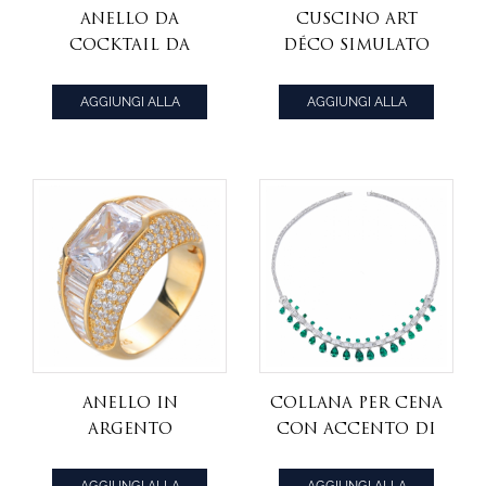
anello da
Cuscino Art
cocktail da
Déco Simulato
donna con
Rotondo
diamanti tondi
Zirconia Cubica
AGGIUNGI ALLA
AGGIUNGI ALLA
Argento
CITAZIONE
CITAZIONE
Sterling 925
Scegli il Colore
Anello in
Collana per cena
argento
con accento di
sterling 925
diamante e
Princess &
pietra preziosa
AGGIUNGI ALLA
AGGIUNGI ALLA