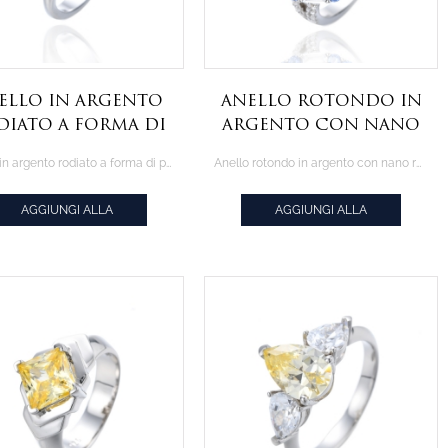
ello in argento
Anello rotondo in
diato a forma di
argento con nano
era con zirconi
rodio e tanzanite di
Anello in argento rodiato a forma di pera con zirconi rosa
Anello rotondo in argento con nano rodio e tanzanite di forma ovale con zirconi cubici
rosa
forma ovale con
zirconi cubici
AGGIUNGI ALLA
AGGIUNGI ALLA
CITAZIONE
CITAZIONE