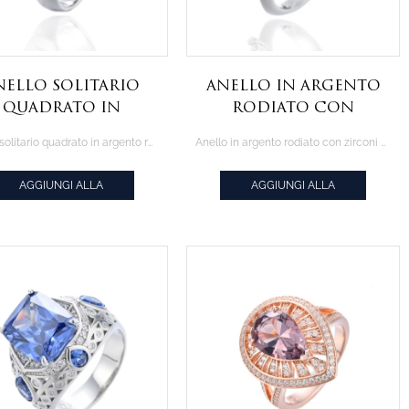
nello solitario
Anello in argento
quadrato in
rodiato con
rgento rodiato
zirconi color
Anello solitario quadrato in argento rodiato con zirconi gialli quadrati
Anello in argento rodiato con zirconi color canarino a forma di pera
n zirconi gialli
canarino a forma di
quadrati
pera
AGGIUNGI ALLA
AGGIUNGI ALLA
CITAZIONE
CITAZIONE