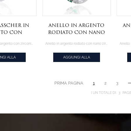
Asscher in
Anello in argento
An
nto con
rodiato con nano
i rosa e
zirconi verdi
tan
Anello Asscher in argento con zirconi rosa e bianchi con placcatura in rodio e oro rosa
Anello in argento rodiato con nano zirconi verdi ottagonali
chi con
ottagonali
ra in rodio
NGI ALLA
AGGIUNGI ALLA
o rosa
AZIONE
CITAZIONE
PRIMA PAGINA
1
2
3
UN TOTALE DI
3
PAGI