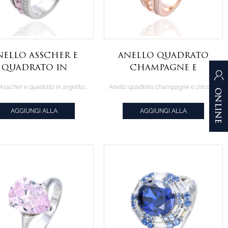
nello Asscher e
Anello quadrato
quadrato in
champagne e
rgento rodiato
zirconi rotondi in
Anello Asscher e quadrato in argento rodiato con zirconi rosa
Anello quadrato champagne e zirconi rotondi in argento con placcatura in oro rosa
n zirconi rosa
argento con
placcatura in oro
AGGIUNGI ALLA
AGGIUNGI ALLA
rosa
CITAZIONE
CITAZIONE