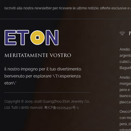
iscriviti alla nostra newsletter per ricevere le ultime notizie, offerte esclusive e 
Anello 
MERITATAMENTE VOSTRO
argento
cubici
Baguet
il nostro impegno per il tuo divertimento.
benvenuto per esplorare \"l\'esperienza
Anello
eton\"
morgan
pera e
bianco
Copyright © 2005-2026 GuangZhou Eton Jewelry Co.,
placcat
Ltd. Tutti i diritti riservati.
粤ICP备05105490号-1
Orecch
con mo
pera, z
rotond