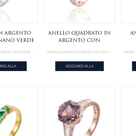
in argento
Anello quadrato in
A
nano verde
argento con
 e zirconi
zirconi bianchi e
a
Anello in argento rodiato nano verde marchesa e zirconi bianchi
Anello quadrato in argento con zirconi bianchi e champagne, placcato in oro rosa
anchi
champagne,
co
placcato in oro
NGI ALLA
AGGIUNGI ALLA
rosa
AZIONE
CITAZIONE