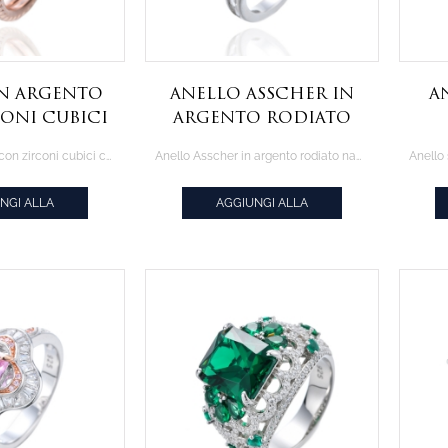
in argento
Anello Asscher in
A
oni cubici
argento rodiato
agne con
nano verde e
a
Anello in argento con zirconi cubici champagne con placcatura in oro rosa
Anello Asscher in argento rodiato nano verde e zirconi bianchi
ura in oro
zirconi bianchi
co
osa
NGI ALLA
AGGIUNGI ALLA
AZIONE
CITAZIONE