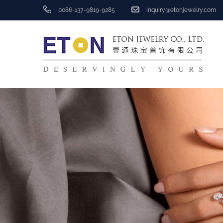
0086-137-9819-9285
inquiry@etonjewelry.com