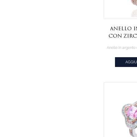
Anello 
con zirc
champ
placcat
r
AGGIU
CIT