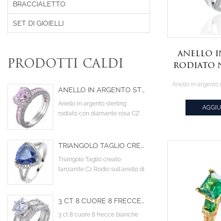
BRACCIALETTO
SET DI GIOIELLI
Anello 
PRODOTTI CALDI
rodiato 
marchesa
bi
ANELLO IN ARGENTO STERLING RODIATO CON ZIRCONI CUBICI DI COLORE ROSA A FORMA DI CUORE CON DIAMANTE
Anello in argento sterling
AGGIU
rodiato con diamante rosa CZ
CIT
centrale a forma di cuore
TRIANGOLO TAGLIO CREATO TANZANITE CZ RODIO SULL'ANELLO DI FIDANZAMENTO DELLA PROGETTAZIONE STERLINA
Triangolo Taglio creato
tanzanite Cz Rodio sull'anello di
fidanzamento della
progettazione sterlina
3 CT 8 CUORE 8 FRECCE BIANCHE AAA CUBIC ZIRCONIA PIETRA PRINCIPALE COCKTAIL FEDI NUZIALI DI FIDANZAMENTO
3 ct 8 cuore 8 frecce bianche