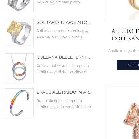
AAA cubic zirconia pietra
principale cocktail fedi nuziali
di fidanzamento
SOLITARIO IN ARGENTO STERLING 925 AAA YELLOW CUBIC ZIRCONIA TWIST CRISS CROSS INFINITY ANELLO DI FIDANZAMENTO
Anello 
Solitario in argento sterling 925
AAA Yellow Cubic Zirconia
con nan
Twist Criss Cross Infinity Anello
quadrat
di fidanzamento
roto
COLLANA DELL'ETERNITÀ IN ARGENTO STERLING CON PIETRA PREZIOSA DI ZAFFIRO SINTETICO ARCOBALENO
placcat
AGGIU
Collana dell'eternità in argento
sterling con pietra preziosa di
CIT
zaffiro sintetico arcobaleno
BRACCIALE RIGIDO IN ARGENTO STERLING 925 CON BAGUETTE IN ORO BIANCO PLACCATO FLASH COLORATO CON ZIRCONI CUBICI CZ
Bracciale rigido in argento
sterling 925 con baguette in oro
bianco placcato flash colorato
con zirconi cubici CZ