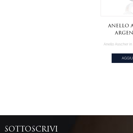
Anello 
arge
zircon
bian
placcatu
AGGIU
e or
CIT
SOTTOSCRIVI