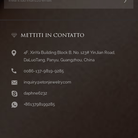
METTITI IN CONTATTO
4F, XinYa Building Block B, No. 123# YinJian Road,
DaLuoTang, Panyu, Guangzhou, China
0086-137-9819-9285
inquiry@etonjewelry.com
daphne6232
+8613798199285