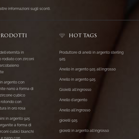
altre informazioni sugli sconti.
PRODOTTI
HOT TAGS
dell'eternità in
Produttore di anelli in argento sterling
 rodiato con zirconi
925
 arcobaleno
Anello in argento 925 all'ingrosso
te
Anello in argento 925
 in argento con
ite nano a forma di
Gioielli all'ingrosso
 zircone cubico
Anello d'argento
 rotondo con
ura in oro rosa
Anello all'ingrosso
ini in argento 925
gioielli 925
rganite a forma di
gioielli in argento all'ingrosso
irconi cubici bianchi
i e nano con