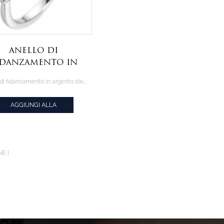
Anello di
idanzamento in
gento sterling
Anello di fidanzamento in argento sterling 925 con zirconi bianchi al centro 0.75CTW
25 con zirconi
anchi al centro
AGGIUNGI ALLA
0.75CTW
CITAZIONE
NE