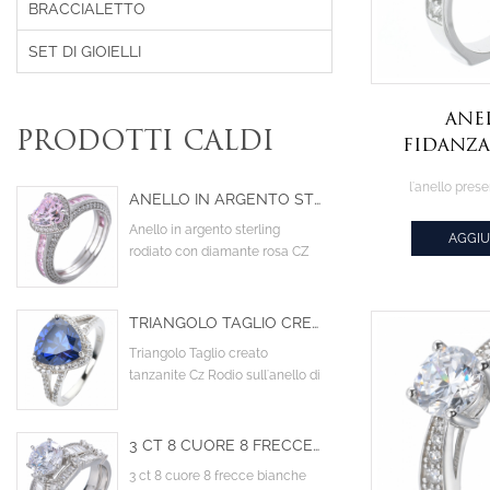
BRACCIALETTO
SET DI GIOIELLI
Ane
PRODOTTI CALDI
fidanz
argento
l'anello pres
925 co
ANELLO IN ARGENTO STERLING RODIATO CON ZIRCONI CUBICI DI COLORE ROSA A FORMA DI CUORE CON DIAMANTE
ch
Anello in argento sterling
AGGIU
rodiato con diamante rosa CZ
CIT
centrale a forma di cuore
TRIANGOLO TAGLIO CREATO TANZANITE CZ RODIO SULL'ANELLO DI FIDANZAMENTO DELLA PROGETTAZIONE STERLINA
Triangolo Taglio creato
tanzanite Cz Rodio sull'anello di
fidanzamento della
progettazione sterlina
3 CT 8 CUORE 8 FRECCE BIANCHE AAA CUBIC ZIRCONIA PIETRA PRINCIPALE COCKTAIL FEDI NUZIALI DI FIDANZAMENTO
3 ct 8 cuore 8 frecce bianche