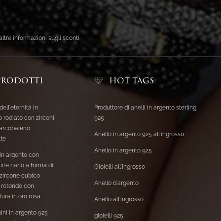
altre informazioni sugli sconti.
PRODOTTI
HOT TAGS
dell'eternità in
Produttore di anelli in argento sterling
 rodiato con zirconi
925
 arcobaleno
Anello in argento 925 all'ingrosso
te
Anello in argento 925
 in argento con
ite nano a forma di
Gioielli all'ingrosso
 zircone cubico
Anello d'argento
 rotondo con
ura in oro rosa
Anello all'ingrosso
ini in argento 925
gioielli 925