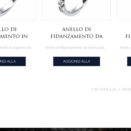
llo di
Anello di
amento in
fidanzamento da
f
 sterling
donna placcato
ar
Anello di fidanzamento in argento sterling 925 con centro rotondo da 1,0 ct
Anello di fidanzamento da donna placcato rodio con CZ bianco rotondo da 0,75 ct
n centro
rodio con CZ
9
 da 1,0 ct
bianco rotondo da
bi
NGI ALLA
AGGIUNGI ALLA
0,75 ct
AZIONE
CITAZIONE
UN TOTALE DI
1
PAGI