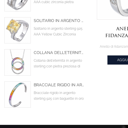
AAA cubic zirconia pietra
principale cocktail fedi nuziali
di fidanzamento
SOLITARIO IN ARGENTO STERLING 925 AAA YELLOW CUBIC ZIRCONIA TWIST CRISS CROSS INFINITY ANELLO DI FIDANZAMENTO
Ane
Solitario in argento sterling 925
AAA Yellow Cubic Zirconia
fidanz
Twist Criss Cross Infinity Anello
argento
di fidanzamento
925 co
COLLANA DELL'ETERNITÀ IN ARGENTO STERLING CON PIETRA PREZIOSA DI ZAFFIRO SINTETICO ARCOBALENO
rotondo
AGGIU
Collana dell'eternità in argento
sterling con pietra preziosa di
CIT
zaffiro sintetico arcobaleno
BRACCIALE RIGIDO IN ARGENTO STERLING 925 CON BAGUETTE IN ORO BIANCO PLACCATO FLASH COLORATO CON ZIRCONI CUBICI CZ
Bracciale rigido in argento
sterling 925 con baguette in oro
bianco placcato flash colorato
con zirconi cubici CZ