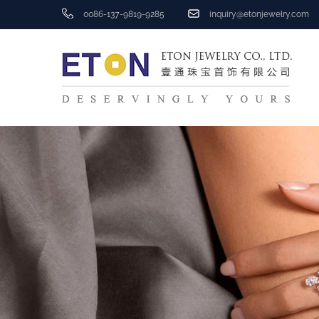
0086-137-9819-9285
inquiry@etonjewelry.com