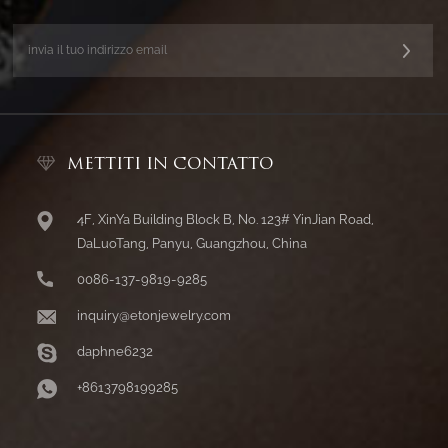
METTITI IN CONTATTO
4F, XinYa Building Block B, No. 123# YinJian Road,
DaLuoTang, Panyu, Guangzhou, China
0086-137-9819-9285
inquiry@etonjewelry.com
daphne6232
+8613798199285