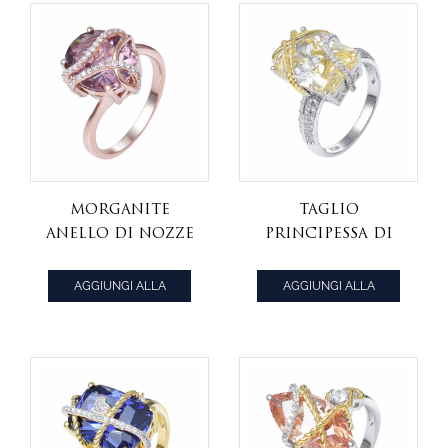
Morganite
Taglio
Anello Di Nozze
principessa di
Set Ovale Rosa
Fantasia Creato
Milligrana
Giallo & CZ
AGGIUNGI ALLA
AGGIUNGI ALLA
Banda Di Nozze
Unico di
CITAZIONE
CITAZIONE
Di Diamante
Fidanzamento
Matrimonio
Banda Anello Set