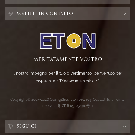
METTITI IN CONTATTO
MERITATAMENTE VOSTRO
il nostro impegno per il tuo divertimento. benvenuto per
esplorare \"l\'esperienza eton\"
Copyright © 2005-2026 GuangZhou Eton Jewelry Co., Ltd. Tutti i diritti
riservati.
粤ICP备05105490号-1
SEGUICI