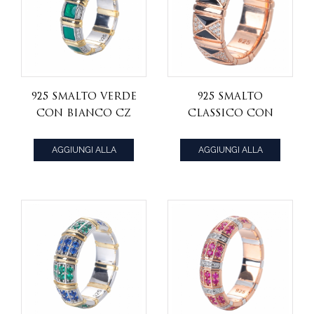
925 smalto verde
925 smalto
Con bianco CZ
classico Con
anello in oro
oro rosa CZ
giallo su
bianco su anello
AGGIUNGI ALLA
AGGIUNGI ALLA
argento
in argento
CITAZIONE
CITAZIONE
sterling
sterling