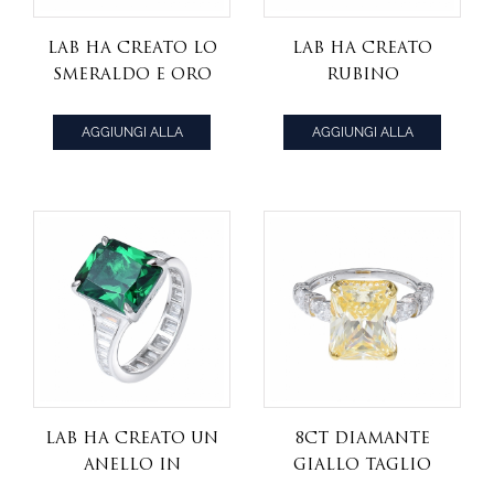
lab ha creato lo
lab ha creato
smeraldo E oro
rubino
giallo zaffiro e
corindone e
rodio su anello
oro rosa CZ
AGGIUNGI ALLA
AGGIUNGI ALLA
in argento
bianco e rodio
CITAZIONE
CITAZIONE
sterling
su anello in
argento
sterling
lab ha creato un
8ct diamante
anello in
giallo taglio
argento con
princess