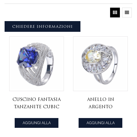
CHIEDERE INFORMAZIONI
cuscino fantasia
anello in
Tanzanite cubic
argento
zirconia centro
sterling con
rodio su anello
diamanti e
AGGIUNGI ALLA
AGGIUNGI ALLA
in argento
zirconi cubici
CITAZIONE
CITAZIONE
sterling
di colore giallo