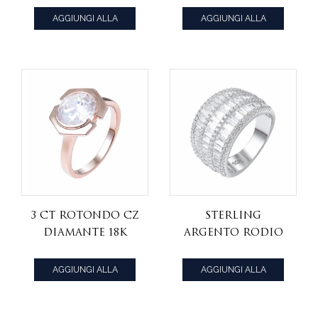
rodio smeraldo
Simulant rodio
AGGIUNGI ALLA
AGGIUNGI ALLA
su anello in
CITAZIONE
CITAZIONE
argento
3 ct rotondo CZ
Sterling
Diamante 18K
Argento Rodio
Oro rosa
Baguette Cubic
Placcato anello
Zirconia anello
AGGIUNGI ALLA
AGGIUNGI ALLA
di fidanzamento
di banda set di
CITAZIONE
CITAZIONE
set di gioielli
gioielli