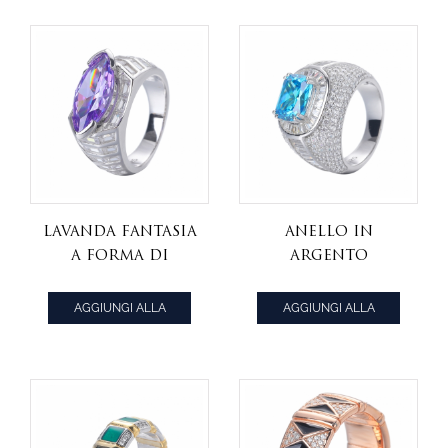
con rodio
lavanda fantasia
Anello in
a forma di
argento
marquise e
sterling 925 con
baguette bianca
rodio CZ blu e
AGGIUNGI ALLA
AGGIUNGI ALLA
con CZ rodiato
bianco fantasia
CITAZIONE
CITAZIONE
su anello in
argento
sterling