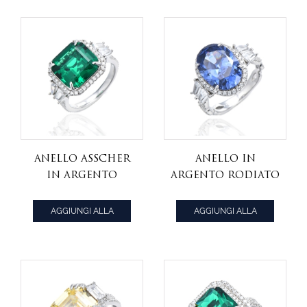
Anello Asscher
Anello in
in argento
argento rodiato
rodiato nano
con tanzanite di
verde e zirconi
forma ovale 925 e
AGGIUNGI ALLA
AGGIUNGI ALLA
bianchi
zirconi bianchi
CITAZIONE
CITAZIONE