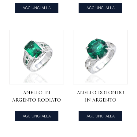
forma ovale e
giallo a forma
AGGIUNGI ALLA
AGGIUNGI ALLA
zirconi bianchi
di pera e zirconi
CITAZIONE
CITAZIONE
bianchi rotondi
Anello in
Anello rotondo
argento rodiato
in argento
ottagonale con
rodiato con
nano nano
nano zirconi
AGGIUNGI ALLA
AGGIUNGI ALLA
verde e zirconi
verdi e bianchi
CITAZIONE
CITAZIONE
bianchi