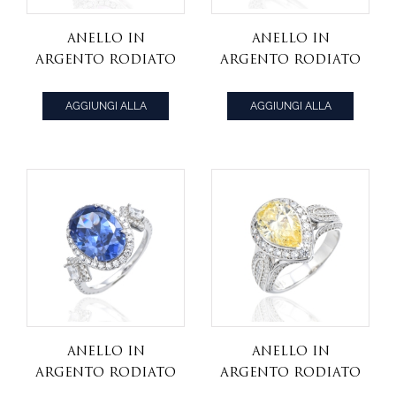
Anello in
Anello in
argento rodiato
argento rodiato
con diamante
con diamante
rosa di forma
rotondo giallo
AGGIUNGI ALLA
AGGIUNGI ALLA
ovale e zirconi
e zircone bianco
CITAZIONE
CITAZIONE
bianchi rotondi
Anello in
Anello in
argento rodiato
argento rodiato
con tanzanite di
con diamante