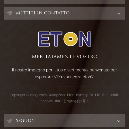
METTITI IN CONTATTO
MERITATAMENTE VOSTRO
il nostro impegno per il tuo divertimento. benvenuto per
esplorare \"l\'esperienza eton\"
Copyright © 2005-2026 GuangZhou Eton Jewelry Co., Ltd. Tutti i diritti
riservati.
粤ICP备05105490号-1
SEGUICI