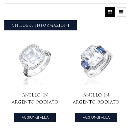
CHIEDERE INFORMAZIONI
Anello in
Anello in
argento rodiato
argento rodiato
con zirconi
con tanzanite
bianchi e smalto
ottagonale e
AGGIUNGI ALLA
AGGIUNGI ALLA
nero
zirconi bianchi
CITAZIONE
CITAZIONE