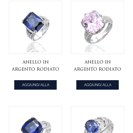
Anello in
Anello in
argento rodiato
argento rodiato
con tanzanite
con diamante
ottagonale e
cuscino rosa e
AGGIUNGI ALLA
AGGIUNGI ALLA
zirconi bianchi
zirconi bianchi
CITAZIONE
CITAZIONE
rotondi