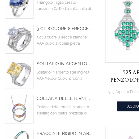
Triangolo Taglio creato
tanzanite Cz Rodio sull'anello di
fidanzamento della
progettazione sterlina
3 CT 8 CUORE 8 FRECCE BIANCHE AAA CUBIC ZIRCONIA PIETRA PRINCIPALE COCKTAIL FEDI NUZIALI DI FIDANZAMENTO
3 ct 8 cuore 8 frecce bianche
AAA cubic zirconia pietra
principale cocktail fedi nuziali
di fidanzamento
SOLITARIO IN ARGENTO STERLING 925 AAA YELLOW CUBIC ZIRCONIA TWIST CRISS CROSS INFINITY ANELLO DI FIDANZAMENTO
925 
Solitario in argento sterling 925
AAA Yellow Cubic Zirconia
Penzolon
Twist Criss Cross Infinity Anello
Verde 
di fidanzamento
COLLANA DELL'ETERNITÀ IN ARGENTO STERLING CON PIETRA PREZIOSA DI ZAFFIRO SINTETICO ARCOBALENO
AGGIU
Collana dell'eternità in argento
sterling con pietra preziosa di
CIT
zaffiro sintetico arcobaleno
BRACCIALE RIGIDO IN ARGENTO STERLING 925 CON BAGUETTE IN ORO BIANCO PLACCATO FLASH COLORATO CON ZIRCONI CUBICI CZ