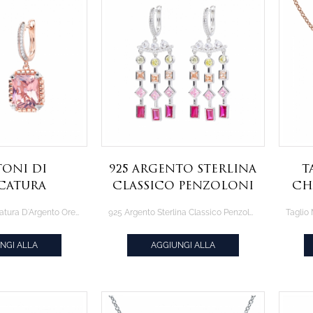
Toni Di
925 Argento Sterlina
T
catura
Classico Penzoloni
Ch
rgento
Orecchini Multi
Due Toni Di Placcatura D'Argento Orecchini Sintetica Morganite
925 Argento Sterlina Classico Penzoloni Orecchini Multi Colore
i Sintetica
Colore
col
ganite
NGI ALLA
AGGIUNGI ALLA
AZIONE
CITAZIONE