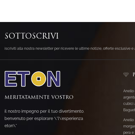
SOTTOSCRIVI
iscriviti alla nostra newsletter per ricevere le ultime notizie, offerte esclusive e 
Anello 
MERITATAMENTE VOSTRO
argento
cubici
Baguet
il nostro impegno per il tuo divertimento.
benvenuto per esplorare \"l\'esperienza
Anello
eton\"
morgan
pera e