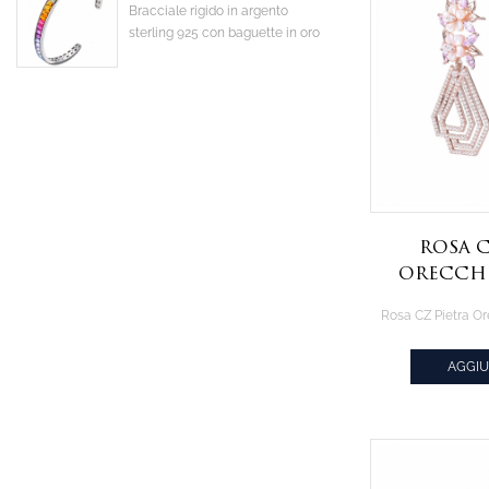
Bracciale rigido in argento
sterling 925 con baguette in oro
bianco placcato flash colorato
con zirconi cubici CZ
Rosa C
Orecchi
Stile di 
Ore
AGGIU
CIT