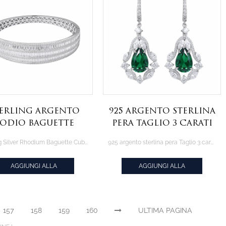
erling Argento
925 argento sterlina
odio Baguette
pera Taglio 3 carati
zircone
Creato Smeraldo
Sterling Silver Rhodium Baguette Cubic Zirconia bangle
925 argento sterlina pera Taglio 3 carati Creato Smeraldo orecchino di Diamanti
braccialetto
orecchino di
Diamanti
AGGIUNGI ALLA
AGGIUNGI ALLA
CITAZIONE
CITAZIONE
157
158
159
160
ULTIMA PAGINA