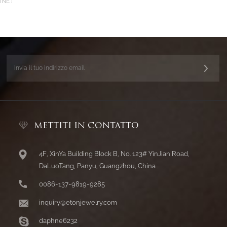
INE
METTITI IN CONTATTO
4F, XinYa Building Block B, No. 123# YinJian Road,
DaLuoTang, Panyu, Guangzhou, China
0086-137-9819-9285
inquiry@etonjewelry.com
daphne6232