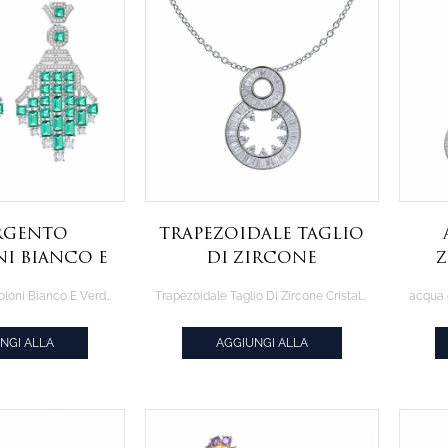
Argento
Trapezoidale Taglio
i Bianco E
Di Zircone
Orecchini
Cristallo Oro
sc
925 Argento Penzoloni Bianco E Verde Orecchini
Trapezoidale Taglio Di Zircone Cristallo Oro Bianco Placcato Collana Di Gioielli Delle Donne
Bianco Placcato
or
Collana Di Gioielli
NGI ALLA
AGGIUNGI ALLA
Delle Donne
AZIONE
CITAZIONE