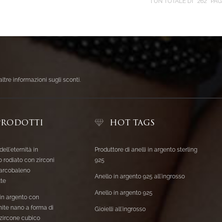
UN TOTALE DI
262
PAG
altre informazioni sugli sconti.
PRODOTTI
HOT TAGS
dell'eternità in
Produttore di anelli in argento sterling
 rodiato con zirconi
925
 arcobaleno
Anello in argento 925 all'ingrosso
te
Anello in argento 925
 in argento con
ite nano a forma di
Gioielli all'ingrosso
 zircone cubico