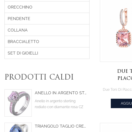
ORECCHINO
PENDENTE
COLLANA
BRACCIALETTO
SET DI GIOIELLI
Due 
PRODOTTI CALDI
Plac
D'A
Orecchin
ANELLO IN ARGENTO STERLING RODIATO CON ZIRCONI CUBICI DI COLORE ROSA A FORMA DI CUORE CON DIAMANTE
Mor
Anello in argento sterling
AGGIU
rodiato con diamante rosa CZ
CIT
centrale a forma di cuore
TRIANGOLO TAGLIO CREATO TANZANITE CZ RODIO SULL'ANELLO DI FIDANZAMENTO DELLA PROGETTAZIONE STERLINA