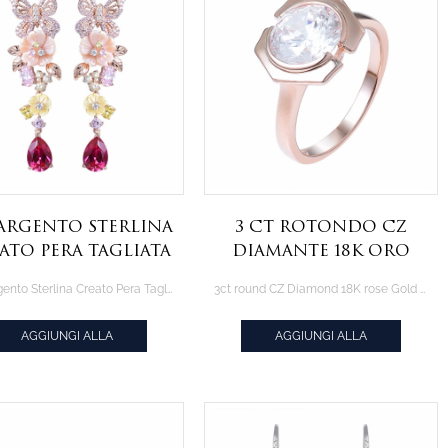
 Argento Sterlina
3 ct rotondo CZ
ato Pera Tagliata
Diamante 18K Oro
Nati Drop
rosa Placcato
925 Argento Sterlina Creato Pera Tagliata Nati Drop Orecchini
3ct round CZ Diamond 18K rose Gold Plated engagement ring set jewelry
Orecchini
anello di
fidanzamento set di
AGGIUNGI ALLA
AGGIUNGI ALLA
gioielli
CITAZIONE
CITAZIONE