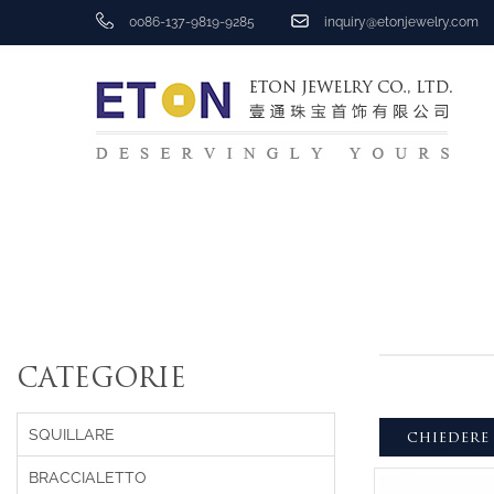
0086-137-9819-9285
inquiry@etonjewelry.com
CATEGORIE
SQUILLARE
CHIEDERE
BRACCIALETTO