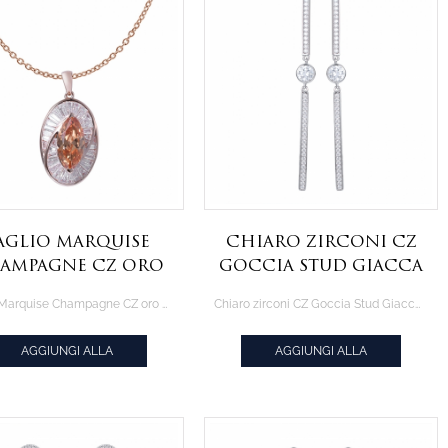
aglio Marquise
Chiaro zirconi CZ
ampagne CZ oro
Goccia Stud Giacca
Rosa Ciondolo
Lineare Orecchini
Taglio Marquise Champagne CZ oro Rosa Ciondolo collana di gioielli
Chiaro zirconi CZ Goccia Stud Giacca Lineare Orecchini
lana di gioielli
AGGIUNGI ALLA
AGGIUNGI ALLA
CITAZIONE
CITAZIONE