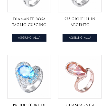
diamante rosa
925 gioielli in
taglio cuscino
argento
Simulant rodio
sterling ovale
su anello
arancione cz
AGGIUNGI ALLA
AGGIUNGI ALLA
aureola
pietra principale
CITAZIONE
CITAZIONE
d'argento
rodio su anello
produttore di
champagne a