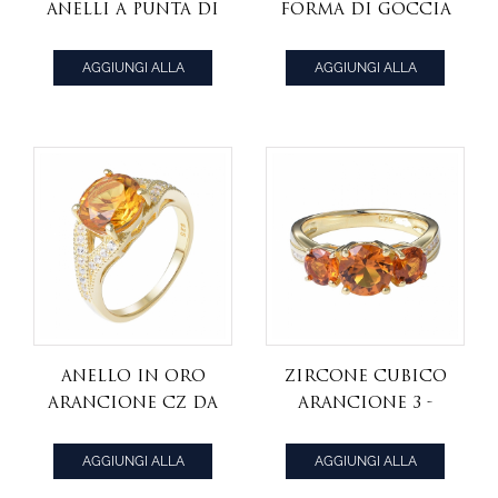
anelli a punta di
forma di goccia
apatite blu in
d'acqua di
argento
fidanzamento
AGGIUNGI ALLA
AGGIUNGI ALLA
sterling 925
all'ingrosso cz
CITAZIONE
CITAZIONE
all'ingrosso
anello in oro
rosa con pietra
anello in oro
zircone cubico
arancione cz da
arancione 3 -
3,0 ct a taglio
pietra rodio su
rotondo su
anello in
AGGIUNGI ALLA
AGGIUNGI ALLA
argento
argento
CITAZIONE
CITAZIONE