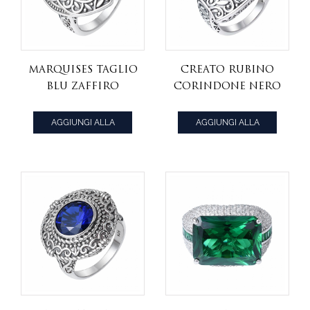
marquises taglio
creato rubino
blu zaffiro
corindone nero
placcato nero
su anelli in
925 fornitore di
argento
AGGIUNGI ALLA
AGGIUNGI ALLA
anelli di
sterling
CITAZIONE
CITAZIONE
gioielli in
argento