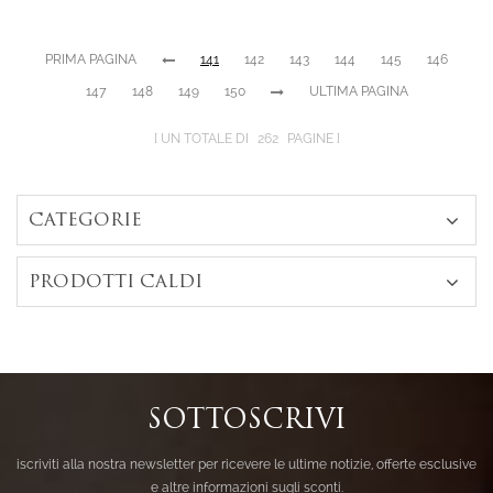
sterling 1.25ctw
PRIMA PAGINA
141
142
143
144
145
146
147
148
149
150
ULTIMA PAGINA
UN TOTALE DI
262
PAGINE
CATEGORIE
PRODOTTI CALDI
SOTTOSCRIVI
iscriviti alla nostra newsletter per ricevere le ultime notizie, offerte esclusive
e altre informazioni sugli sconti.