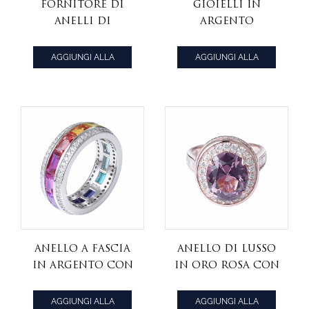
fornitore di
gioielli in
anelli di
argento
gioielli in
sterling creati
argento 925
verde smeraldo
AGGIUNGI ALLA
AGGIUNGI ALLA
placcato nero
Nano anello
CITAZIONE
CITAZIONE
con zaffiro blu
solitario con
pietre preziose
anello a fascia
anello di lusso
in argento con
in oro rosa con
zaffiro
gemme di
colorato
zirconi e
AGGIUNGI ALLA
AGGIUNGI ALLA