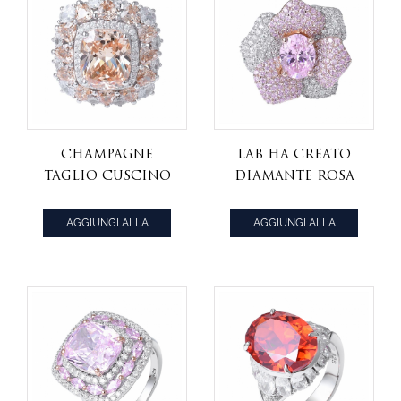
champagne
lab ha creato
taglio cuscino
diamante rosa
cz rodio su 925
2ctw anello con
anello aureola
fiore rosa in
AGGIUNGI ALLA
AGGIUNGI ALLA
in argento
argento rodiato
CITAZIONE
CITAZIONE
sterling
a taglio ovale