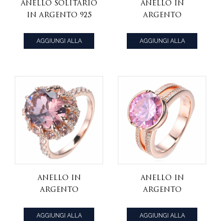
Anello solitario
Anello in
in argento 925
argento
con zirconi
placcato rodio
rosa con taglio
con zirconi
AGGIUNGI ALLA
AGGIUNGI ALLA
Asscher e
bianchi e verde
CITAZIONE
CITAZIONE
rodiato
smeraldo taglio
Princess
Anello in
Anello In
argento
Argento
placcato oro
Placcato Oro
rosa con
Rosa 925 Con
AGGIUNGI ALLA
AGGIUNGI ALLA