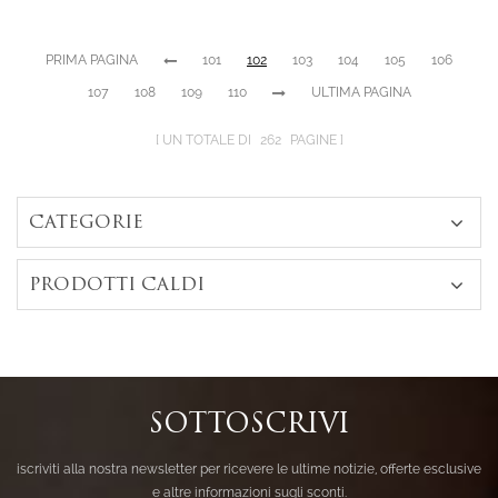
e morganite 925
creato in
PRIMA PAGINA
101
102
103
104
105
106
laboratorio
107
108
109
110
ULTIMA PAGINA
UN TOTALE DI
262
PAGINE
CATEGORIE
PRODOTTI CALDI
SOTTOSCRIVI
iscriviti alla nostra newsletter per ricevere le ultime notizie, offerte esclusive
e altre informazioni sugli sconti.