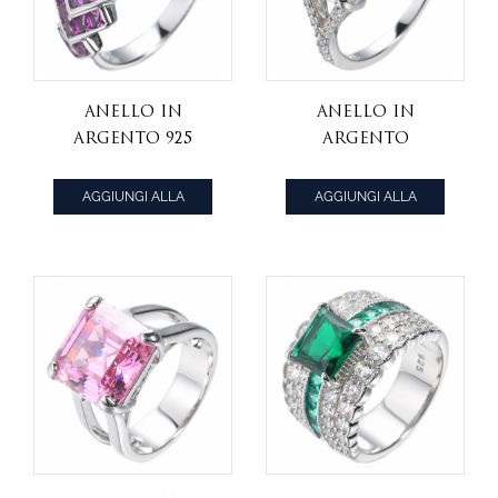
Anello in
Anello in
argento 925
argento
placcato rodio
sterling 925 con
con zirconi
zirconi bianchi
AGGIUNGI ALLA
AGGIUNGI ALLA
viola e bianchi
con taglio
CITAZIONE
CITAZIONE
Asscher e
placcatura in
rodio