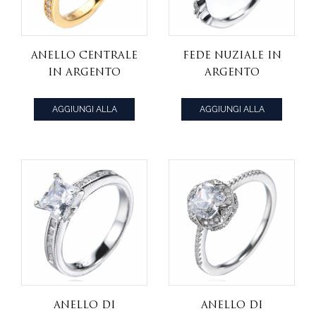
Anello centrale
Fede nuziale in
in argento
argento
placcato oro
sterling S925
con diamante
placcato oro
AGGIUNGI ALLA
AGGIUNGI ALLA
ovale 925 con
bianco 18 carati
CITAZIONE
CITAZIONE
zirconi cubici
a taglio
gialli
rotondo
Anello di
Anello di